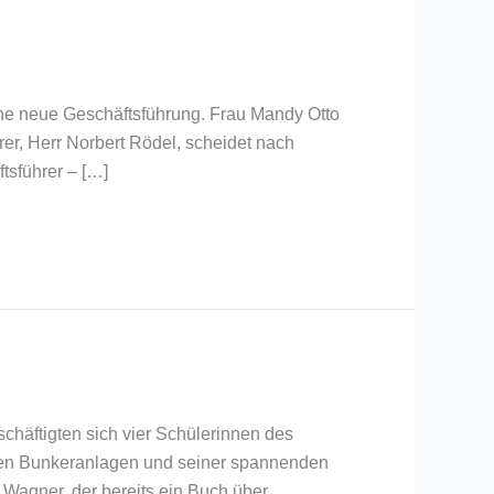
e neue Geschäftsführung. Frau Mandy Otto
r, Herr Norbert Rödel, scheidet nach
tsführer – […]
häftigten sich vier Schülerinnen des
eten Bunkeranlagen und seiner spannenden
Wagner, der bereits ein Buch über