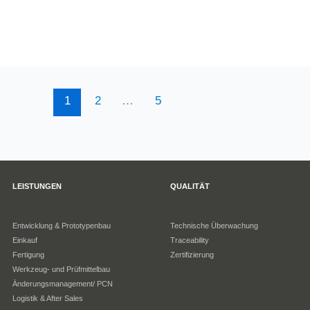
1
2
…
5
LEISTUNGEN
QUALITÄT
Entwicklung & Prototypenbau
Technische Überwachung
Einkauf
Traceability
Fertigung
Zertifizierung
Werkzeug- und Prüfmittelbau
Änderungsmanagement/ PCN
Logistik & After Sales