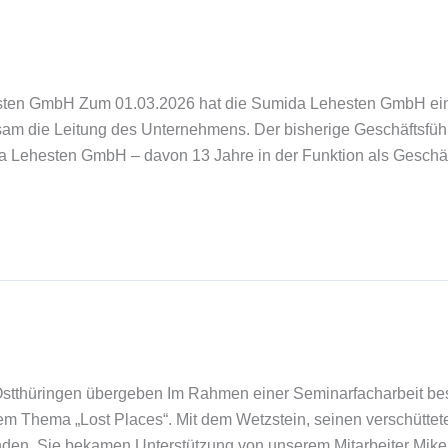
sten GmbH Zum 01.03.2026 hat die Sumida Lehesten GmbH ein
m die Leitung des Unternehmens. Der bisherige Geschäftsführe
a Lehesten GmbH – davon 13 Jahre in der Funktion als Geschäf
stthüringen übergeben Im Rahmen einer Seminarfacharbeit besc
em Thema „Lost Places“. Mit dem Wetzstein, seinen verschütt
den. Sie bekamen Unterstützung von unserem Mitarbeiter Mike 