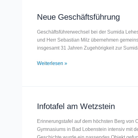
Neue Geschäftsführung
Neue
Geschäftsführung
Geschäftsführerwechsel bei der Sumida Lehe
und Herr Sebastian Milz übernehmen gemeinsa
insgesamt 31 Jahren Zugehörigkeit zur Sumid
Weiterlesen »
Infotafel am Wetzstein
Infotafel
am
Wetzstein
Erinnerungstafel auf dem höchsten Berg von O
Gymnasiums in Bad Lobenstein intensiv mit d
Geschichte wurde ein passendes Objekt gefun