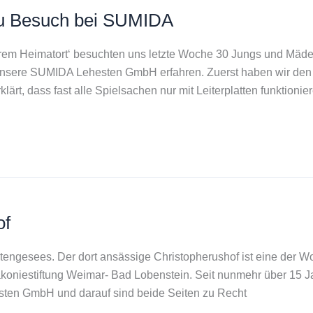
zu Besuch bei SUMIDA
erem Heimatort‘ besuchten uns letzte Woche 30 Jungs und Mäde
 unsere SUMIDA Lehesten GmbH erfahren. Zuerst haben wir den 
lärt, dass fast alle Spielsachen nur mit Leiterplatten funktionie
of
engesees. Der dort ansässige Christopherushof ist eine der Wo
koniestiftung Weimar- Bad Lobenstein. Seit nunmehr über 15 J
ten GmbH und darauf sind beide Seiten zu Recht