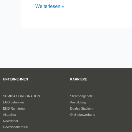
Weiterlesen »
UNTERNEHMEN
KARRIERE
SUMIDA CORPORATION
Stellenangebote
EMS Lehesten
Ausbildung
EMS Rumänien
Duales Studium
Aktuelles
Onlinebewerbung
Newsletter
Downloadbereich