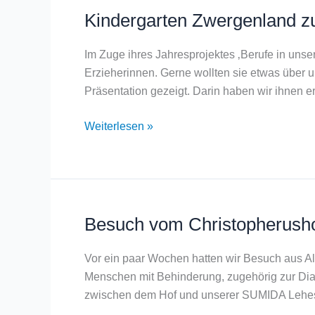
Kindergarten Zwergenland 
Kindergarten
Zwergenland
zu
Im Zuge ihres Jahresprojektes ‚Berufe in uns
Besuch
Erzieherinnen. Gerne wollten sie etwas über
bei
Präsentation gezeigt. Darin haben wir ihnen erk
SUMIDA
Weiterlesen »
Besuch vom Christopherush
Besuch
vom
Christopherushof
Vor ein paar Wochen hatten wir Besuch aus Alt
Menschen mit Behinderung, zugehörig zur Dia
zwischen dem Hof und unserer SUMIDA Lehes