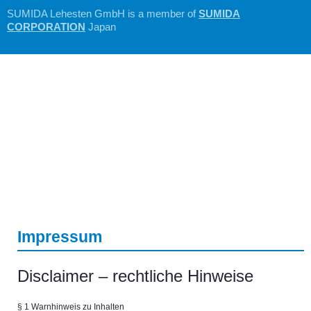
Zum
SUMIDA Lehesten GmbH is a member of
SUMIDA
Inhalt
CORPORATION
Japan
springen
Menü
Impressum
Disclaimer – rechtliche Hinweise
§ 1 Warnhinweis zu Inhalten