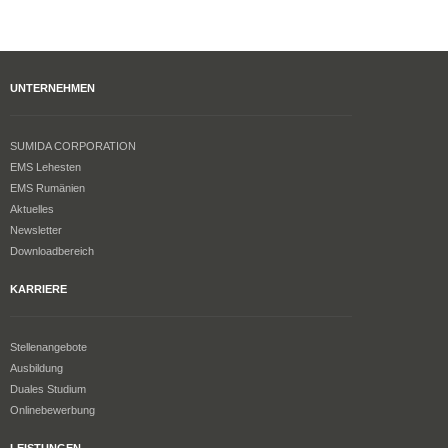
UNTERNEHMEN
SUMIDA CORPORATION
EMS Lehesten
EMS Rumänien
Aktuelles
Newsletter
Downloadbereich
KARRIERE
Stellenangebote
Ausbildung
Duales Studium
Onlinebewerbung