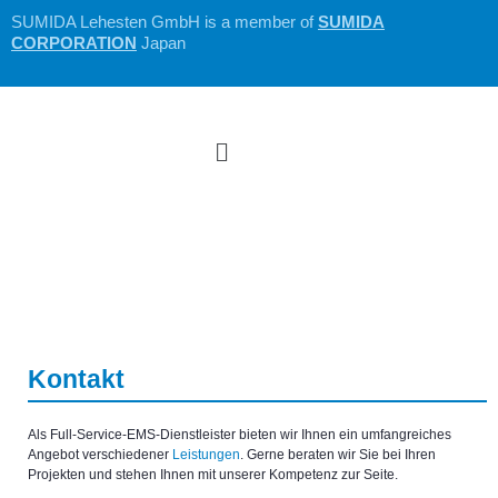
Zum
SUMIDA Lehesten GmbH is a member of
SUMIDA
Inhalt
CORPORATION
Japan
springen
Menü
Kontakt
Als Full-Service-EMS-Dienstleister bieten wir Ihnen ein umfangreiches
Angebot verschiedener
Leistungen
. Gerne beraten wir Sie bei Ihren
Projekten und stehen Ihnen mit unserer Kompetenz zur Seite.