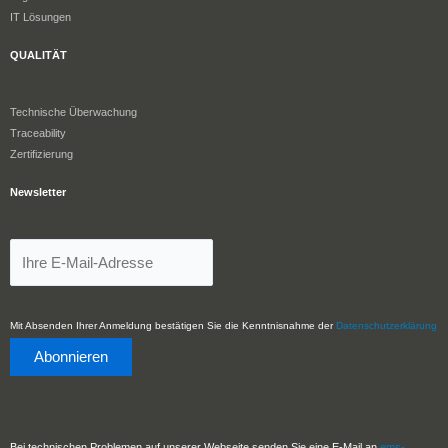
IT Lösungen
QUALITÄT
Technische Überwachung
Traceability
Zertifizierung
Newsletter
Mit Absenden Ihrer Anmeldung bestätigen Sie die Kenntnisnahme der
Datenschutzerklärung
Bei technischen Problemen auf unserer Webseite senden Sie eine E-Mail an
ems-