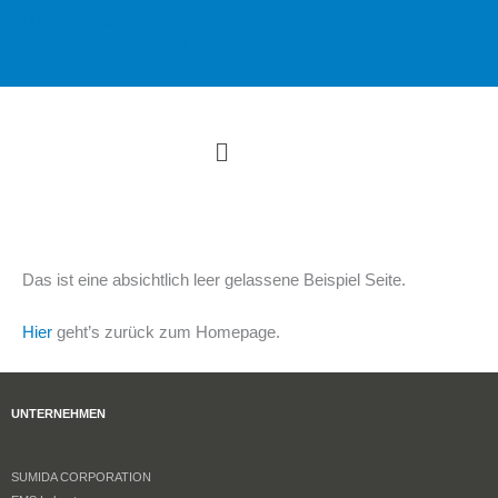
Zum
SUMIDA Lehesten GmbH is a member of
SUMIDA
Inhalt
CORPORATION
Japan
springen
Menü
Das ist eine absichtlich leer gelassene Beispiel Seite.
Hier
geht’s zurück zum Homepage.
UNTERNEHMEN
SUMIDA CORPORATION