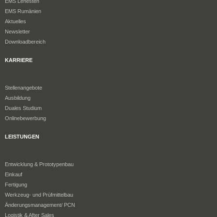
EMS Lehesten
EMS Rumänien
Aktuelles
Newsletter
Downloadbereich
KARRIERE
Stellenangebote
Ausbildung
Duales Studium
Onlinebewerbung
LEISTUNGEN
Entwicklung & Prototypenbau
Einkauf
Fertigung
Werkzeug- und Prüfmittelbau
Änderungsmanagement/ PCN
Logistik & After Sales