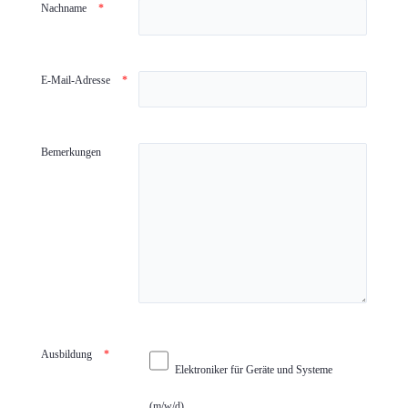
problem
Nachname
shown
in
the
E-Mail-Adresse
image
to
continue.
Bemerkungen
Ausbildung
Elektroniker für Geräte und Systeme
(m/w/d)