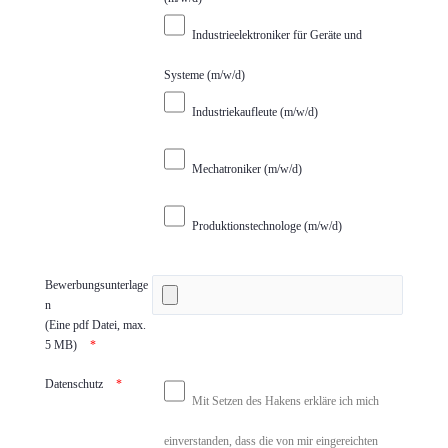
Industrieelektroniker für Geräte und
Systeme (m/w/d)
Industriekaufleute (m/w/d)
Mechatroniker (m/w/d)
Produktionstechnologe (m/w/d)
Bewerbungsunterlage
n
(Eine pdf Datei, max.
5 MB)
Datenschutz
Mit Setzen des Hakens erkläre ich mich
einverstanden, dass die von mir eingereichten