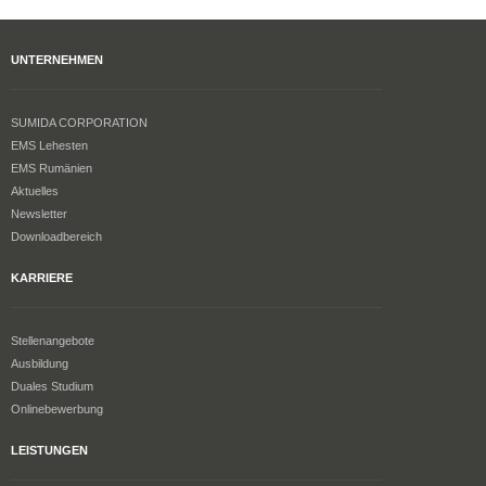
UNTERNEHMEN
SUMIDA CORPORATION
EMS Lehesten
EMS Rumänien
Aktuelles
Newsletter
Downloadbereich
KARRIERE
Stellenangebote
Ausbildung
Duales Studium
Onlinebewerbung
LEISTUNGEN