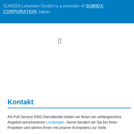
Zum
SUMIDA Lehesten GmbH is a member of
SUMIDA
Inhalt
CORPORATION
Japan
springen
Menü
Kontakt
Als Full-Service-EMS-Dienstleister bieten wir Ihnen ein umfangreiches
Angebot verschiedener
Leistungen
. Gerne beraten wir Sie bei Ihren
Projekten und stehen Ihnen mit unserer Kompetenz zur Seite.